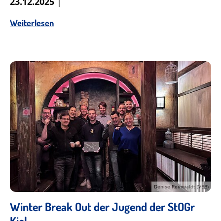
23.12.2025
|
Weiterlesen
Denise Reinwaldt (VBB)
Winter Break Out der Jugend der StOGr
Kiel