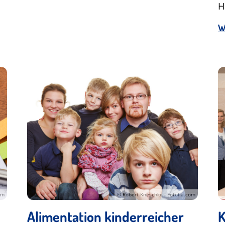
H
W
om
© Robert Kneschke - Fotolia.com
Alimentation kinderreicher
K