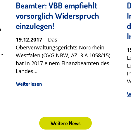
Beamter: VBB empfiehlt
D
vorsorglich Widerspruch
I
einzulegen!
d
n
I
19.12.2017
| Das
Oberverwaltungsgerichts Nordrhein-
1
6…
Westfalen (OVG NRW, AZ. 3 A 1058/15)
L
hat in 2017 einem Finanzbeamten des
L
Landes…
I
V
Weiterlesen
W
Weitere News