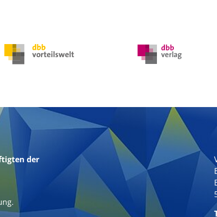
tigten der
n
ung.