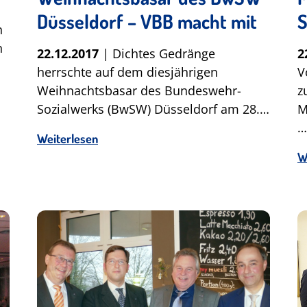
Düsseldorf – VBB macht mit
S
h
n
22.12.2017
| Dichtes Gedränge
2
herrschte auf dem diesjährigen
V
Weihnachtsbasar des Bundeswehr-
z
Sozialwerks (BwSW) Düsseldorf am 28.…
M
…
Weiterlesen
W