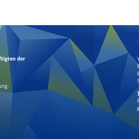
tigten der
n
ung.