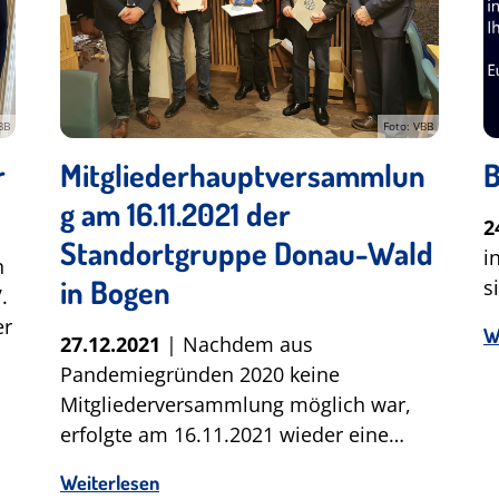
BB
Foto: VBB
r
Mitgliederhauptversammlun
B
g am 16.11.2021 der
2
Standortgruppe Donau-Wald
i
n
in Bogen
s
.
er
W
27.12.2021
| Nachdem aus
Pandemiegründen 2020 keine
Mitgliederversammlung möglich war,
erfolgte am 16.11.2021 wieder eine…
Weiterlesen