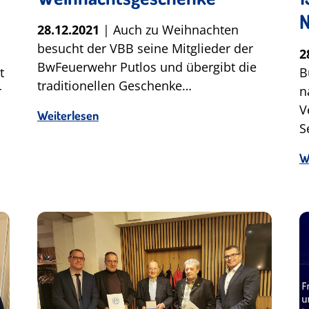
N
28.12.2021
| Auch zu Weihnachten
besucht der VBB seine Mitglieder der
2
BwFeuerwehr Putlos und übergibt die
t
B
traditionellen Geschenke…
r
n
V
Weiterlesen
S
W