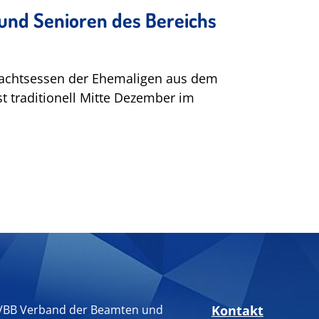
und Senioren des Bereichs
„Koble
04.12.202
VBB-Verbi
achtsessen der Ehemaligen aus dem
Veranstal
 traditionell Mitte Dezember im
Weiterlese
VBB Verband der Beamten und
Kontakt