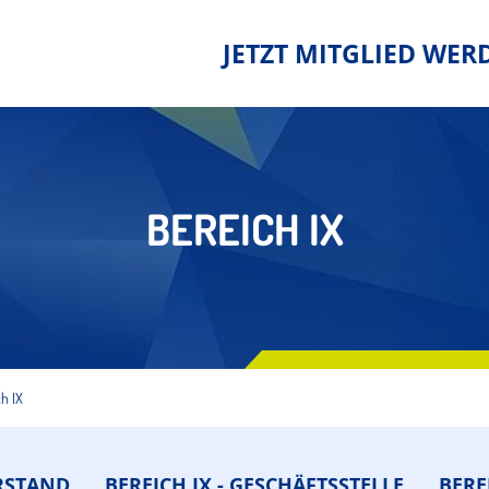
JETZT MITGLIED WER
BEREICH IX
h IX
ORSTAND
BEREICH IX - GESCHÄFTSSTELLE
BERE