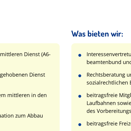
Was bieten wir:
ittleren Dienst (A6-
Interessenvertre
beamtenbund und 
 gehobenen Dienst
Rechtsberatung u
sozialrechtlichen
em mittleren in den
beitragsfreie Mitg
Laufbahnen sowie
des Vorbereitung
tuation zum Abbau
beitragsfreie Frei