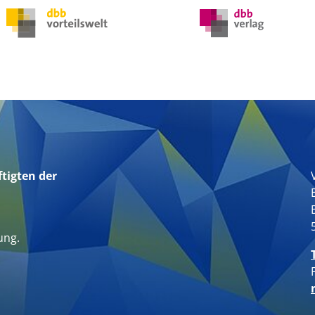
tigten der
n
ung.