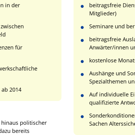
n in der
beitragsfreie Dien
Mitglieder)
 zwischen
Seminare und ber
ld
beitragsfreie Aus
enzen für
Anwärter/innen u
kostenlose Monats
werkschaftliche
Aushänge und Son
Spezialthemen un
e ab 2014
Auf individuelle E
qualifizierte Antw
Sonderkonditionen
r hinaus politischer
Sachen Alterssich
azu bereits