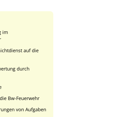
g im
r
chtdienst auf die
ertung durch
e
r die Bw-Feuerwehr
erungen von Aufgaben