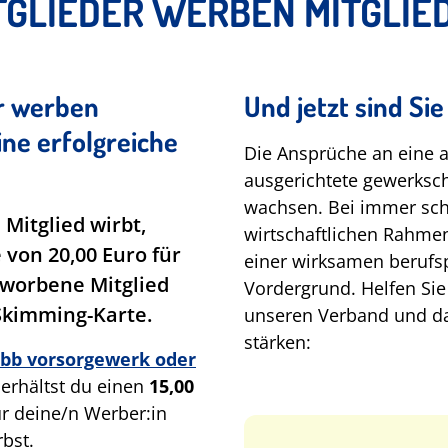
TGLIEDER WERBEN MITGLIE
r werben
Und jetzt sind Sie
ine erfolgreiche
Die Ansprüche an eine a
ausgerichtete gewerksch
wachsen. Bei immer sch
 Mitglied wirbt,
wirtschaftlichen Rahme
von 20,00 Euro für
einer wirksamen berufsp
eworbene Mitglied
Vordergrund. Helfen Sie
-Skimming-Karte.
unseren Verband und dam
stärken:
bb vorsorgewerk oder
 erhältst du einen
15,00
ür deine/n Werber:in
bst.