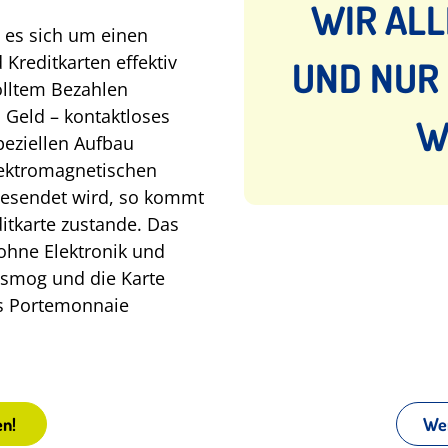
WIR ALL
 es sich um einen
Kreditkarten effektiv
UND NUR
olltem Bezahlen
 Geld – kontaktloses
W
peziellen Aufbau
elektromagnetischen
gesendet wird, so kommt
itkarte zustande. Das
 ohne Elektronik und
osmog und die Karte
ns Portemonnaie
den!
Wer