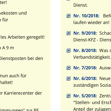
ter!
Dienst.
sekosten und
Nr. 10/2018:
Bef
 für
laufen wieder an!
Nr. 9/2018:
Schad
les Arbeiten geregelt!
Dienst-KFZ - Dien
h A 9 m
Nr. 8/2018:
Was d
Verbandstätigkeit.
ienstposten bei den
Nr. 7/2018:
Auswa
 nun auch für
Nr. 6/2018:
Neue
altet!
zuständigen Sozia
er Karrierecenter der
Nr. 5/2018:
Zentr
"Stellen- und Ers
Anteil der zulagen
timmungen" zur PE