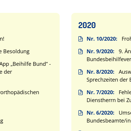
2020
n!
Nr. 10/2020:
Fro
 Besoldung
Nr. 9/2020:
9. Ä
Bundesbeihilfeve
pp „Beihilfe Bund“ -
e der
Nr. 8/2020:
Auswe
Sprechzeiten der 
rorthopädischen
Nr. 7/2020:
Fehle
Dienstherrn bei 
Nr. 6/2020:
Umse
ng
Bundesbeamte/i