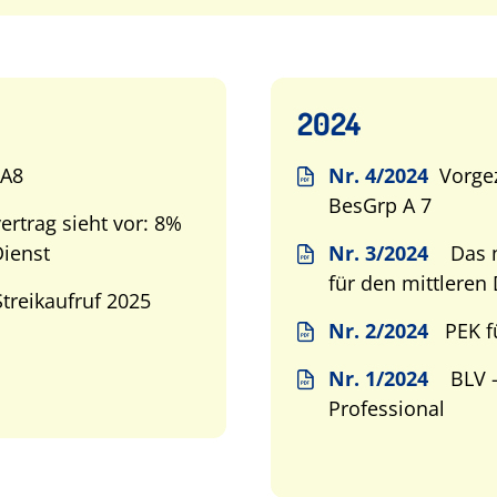
2024
 A8
Nr. 4/2024
Vorge
BesGrp A 7
ertrag sieht vor: 8%
Dienst
Nr. 3/2024
Das n
für den mittleren 
reikaufruf 2025
Nr. 2/2024
PEK 
Nr. 1/2024
BLV -
Professional