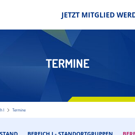
JETZT MITGLIED WER
TERMINE
h I
Termine
RSTAND
BEREICH I - STANDORTGRUPPEN
BERE