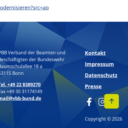
modernisieren?src=ao
VBB Verband der Beamten und
Kontakt
Beschäftigten der Bundeswehr
Impressum
Baumschulallee 18 a
53115 Bonn
Datenschutz
Tel. +49 22 8389270
Presse
Fax +49 30 31174149
mail@vbb-bund.de
Copyright © 2026