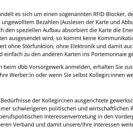
ndelt es sich um einen sogenannten RFID Blocker, der
t ungewolltem Bezahlen (Auslesen der Karte und Abb
h den speziellen Aufbau absorbiert die Karte die En
äten ausgesendet wird, so kommt keine Kommunikation
ert ohne Störfunktion, ohne Elektronik und damit au
d einfach zu den anderen Karten ins Portemonnaie ge
ch beim dbb Vorsorgewerk anmelden, erhalten Sie zus
 Ihre Werber:in oder wenn Sie selbst Kollegin:innen w
 Bedürfnisse der Kollegin:nen ausgerichtete gewerksc
mmer schwierigeren politischen und wirtschaftliche
berufspolitischen Interessenvertretung in den Vorder
ren Verband und damit unsere/Ihre Interessen weite