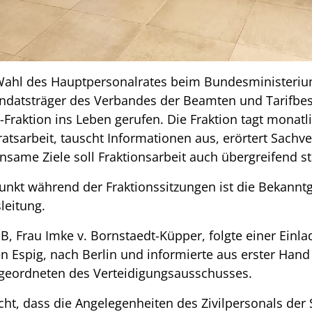
 Wahl des Hauptpersonalrates beim Bundesministeriu
datsträger des Verbandes der Beamten und Tarifbes
Fraktion ins Leben gerufen. Die Fraktion tagt monatli
tsarbeit, tauscht Informationen aus, erörtert Sachve
same Ziele soll Fraktionsarbeit auch übergreifend st
unkt während der Fraktionssitzungen ist die Bekannt
leitung.
, Frau Imke v. Bornstaedt-Küpper, folgte einer Einl
en Espig, nach Berlin und informierte aus erster Hand
geordneten des Verteidigungsausschusses.
ht, dass die Angelegenheiten des Zivilpersonals der 